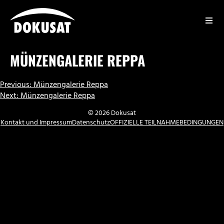
Zum
Inhalt
springen
DOKUSAT
MÜNZENGALERIE REPPA
BEITRAGSNAVIGATION
Previous:
Münzengalerie Reppa
Next:
Münzengalerie Reppa
© 2026 Dokusat
Kontakt und Impressum
Datenschutz
OFFIZIELLE TEILNAHMEBEDINGUNGEN