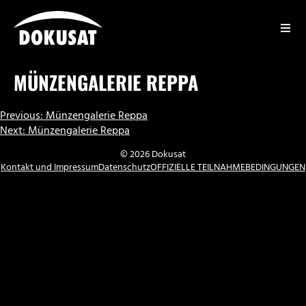
Zum
Inhalt
springen
DOKUSAT
MÜNZENGALERIE REPPA
BEITRAGSNAVIGATION
Previous:
Münzengalerie Reppa
Next:
Münzengalerie Reppa
© 2026 Dokusat
Kontakt und Impressum
Datenschutz
OFFIZIELLE TEILNAHMEBEDINGUNGEN