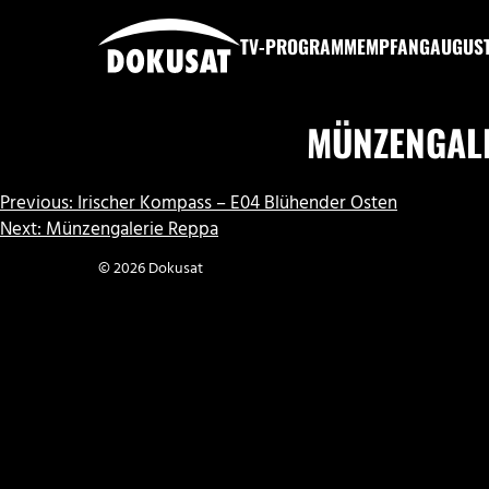
Zum
Inhalt
TV-PROGRAMM
EMPFANG
AUGUS
springen
DOKUSAT
MÜNZENGAL
BEITRAGSNAVIGATION
Previous:
Irischer Kompass – E04 Blühender Osten
Next:
Münzengalerie Reppa
© 2026 Dokusat