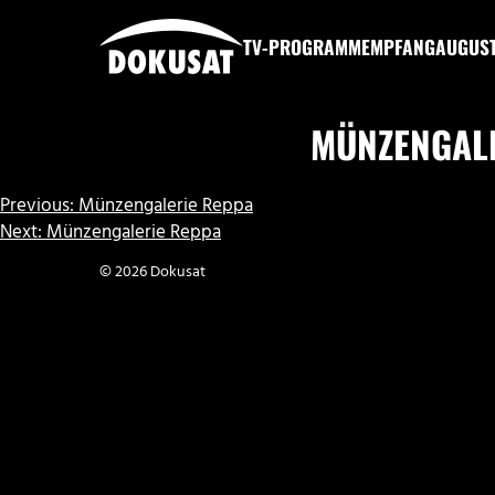
Zum
Inhalt
TV-PROGRAMM
EMPFANG
AUGUS
springen
DOKUSAT
MÜNZENGAL
BEITRAGSNAVIGATION
Previous:
Münzengalerie Reppa
Next:
Münzengalerie Reppa
© 2026 Dokusat