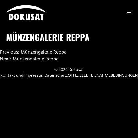
Zum
Inhalt
springen
DOKUSAT
MÜNZENGALERIE REPPA
BEITRAGSNAVIGATION
Previous:
Münzengalerie Reppa
Next:
Münzengalerie Reppa
© 2026 Dokusat
Kontakt und Impressum
Datenschutz
OFFIZIELLE TEILNAHMEBEDINGUNGEN