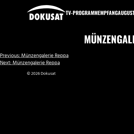
Zum
Inhalt
TV-PROGRAMM
EMPFANG
AUGUS
springen
DOKUSAT
MÜNZENGAL
BEITRAGSNAVIGATION
Previous:
Münzengalerie Reppa
Next:
Münzengalerie Reppa
© 2026 Dokusat