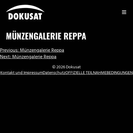
Zum
Inhalt
springen
DOKUSAT
MÜNZENGALERIE REPPA
BEITRAGSNAVIGATION
Previous:
Münzengalerie Reppa
Next:
Münzengalerie Reppa
© 2026 Dokusat
Kontakt und Impressum
Datenschutz
OFFIZIELLE TEILNAHMEBEDINGUNGEN