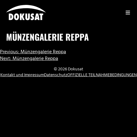
Zum
Inhalt
springen
DOKUSAT
MÜNZENGALERIE REPPA
BEITRAGSNAVIGATION
Previous:
Münzengalerie Reppa
Next:
Münzengalerie Reppa
© 2026 Dokusat
Kontakt und Impressum
Datenschutz
OFFIZIELLE TEILNAHMEBEDINGUNGEN