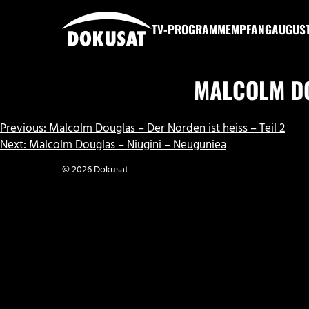
Zum
Inhalt
TV-PROGRAMM
EMPFANG
AUGUS
springen
DOKUSAT
MALCOLM DO
BEITRAGSNAVIGATION
Previous:
Malcolm Douglas – Der Norden ist heiss – Teil 2
Next:
Malcolm Douglas – Niugini – Neuguniea
© 2026 Dokusat