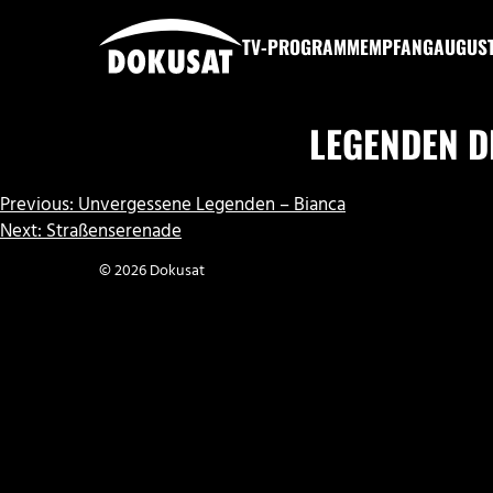
Zum
Inhalt
TV-PROGRAMM
EMPFANG
AUGUS
springen
DOKUSAT
LEGENDEN D
BEITRAGSNAVIGATION
Previous:
Unvergessene Legenden – Bianca
Next:
Straßenserenade
© 2026 Dokusat