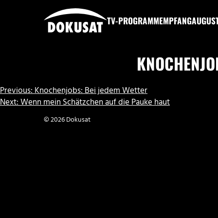
Zum
Inhalt
TV-PROGRAMM
EMPFANG
AUGUS
springen
DOKUSAT
KNOCHENJOB
BEITRAGSNAVIGATION
Previous:
Knochenjobs: Bei jedem Wetter
Next:
Wenn mein Schätzchen auf die Pauke haut
© 2026 Dokusat