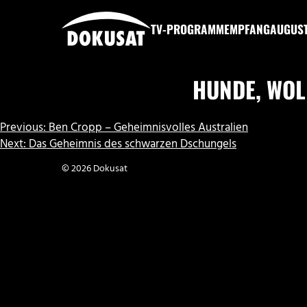
Zum
Inhalt
TV-PROGRAMM
EMPFANG
AUGUS
springen
DOKUSAT
HUNDE, WOL
BEITRAGSNAVIGATION
Previous:
Ben Cropp – Geheimnisvolles Australien
Next:
Das Geheimnis des schwarzen Dschungels
© 2026 Dokusat