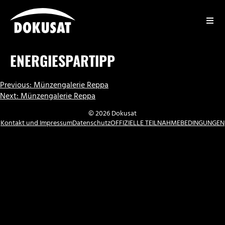
Zum
Inhalt
springen
DOKUSAT
ENERGIESPARTIPP
BEITRAGSNAVIGATION
Previous:
Münzengalerie Reppa
Next:
Münzengalerie Reppa
© 2026 Dokusat
Kontakt und Impressum
Datenschutz
OFFIZIELLE TEILNAHMEBEDINGUNGEN