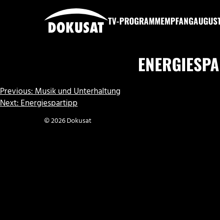
Zum
Inhalt
TV-PROGRAMM
EMPFANG
AUGUS
springen
DOKUSAT
ENERGIESPA
BEITRAGSNAVIGATION
Previous:
Musik und Unterhaltung
Next:
Energiespartipp
© 2026 Dokusat