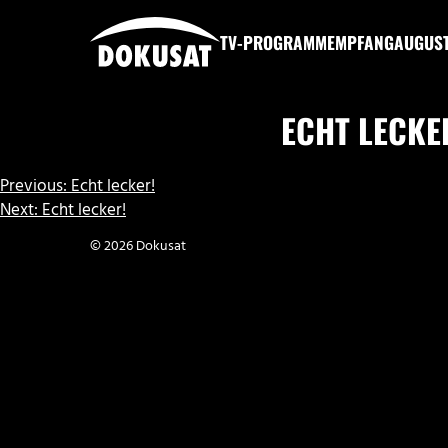
Zum
Inhalt
TV-PROGRAMM
EMPFANG
AUGUS
springen
DOKUSAT
ECHT LECKE
BEITRAGSNAVIGATION
Previous:
Echt lecker!
Next:
Echt lecker!
© 2026 Dokusat