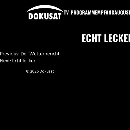
Zum
Inhalt
TV-PROGRAMM
EMPFANG
AUGUS
springen
DOKUSAT
ECHT LECKE
BEITRAGSNAVIGATION
Previous:
Der Wetterbericht
Next:
Echt lecker!
© 2026 Dokusat