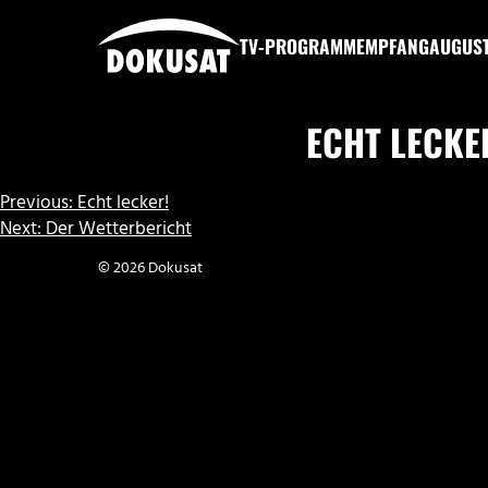
Zum
Inhalt
TV-PROGRAMM
EMPFANG
AUGUS
springen
DOKUSAT
ECHT LECKE
BEITRAGSNAVIGATION
Previous:
Echt lecker!
Next:
Der Wetterbericht
© 2026 Dokusat