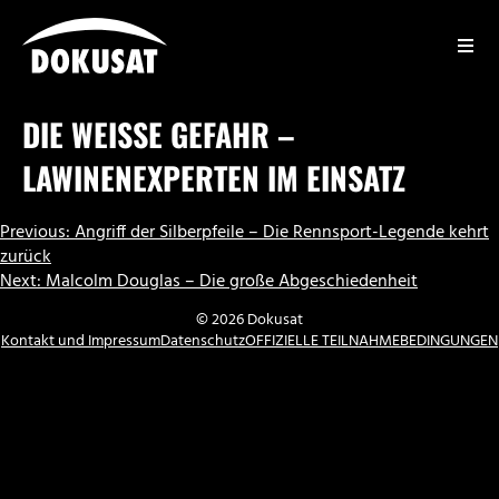
Zum
Inhalt
springen
DOKUSAT
DIE WEISSE GEFAHR – L
AWINENEXPERTEN IM EINSATZ
BEITRAGSNAVIGATION
Previous:
Angriff der Silberpfeile – Die Rennsport-Legende kehrt
zurück
Next:
Malcolm Douglas – Die große Abgeschiedenheit
© 2026 Dokusat
Kontakt und Impressum
Datenschutz
OFFIZIELLE TEILNAHMEBEDINGUNGEN