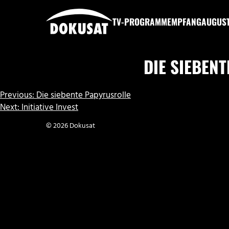
Zum
Inhalt
TV-PROGRAMM
EMPFANG
AUGUS
springen
DOKUSAT
DIE SIEBEN
BEITRAGSNAVIGATION
Previous:
Die siebente Papyrusrolle
Next:
Initiative Invest
© 2026 Dokusat