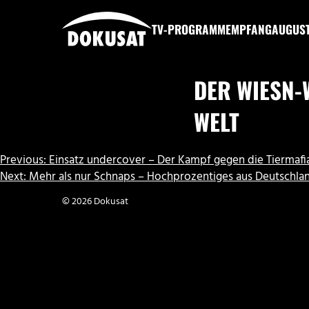
Zum
Inhalt
TV-PROGRAMM
EMPFANG
AUGUS
springen
DOKUSAT
DER WIESN-
ELT
BEITRAGSNAVIGATION
Previous:
Einsatz undercover – Der Kampf gegen die Tiermafi
Next:
Mehr als nur Schnaps – Hochprozentiges aus Deutschla
© 2026 Dokusat