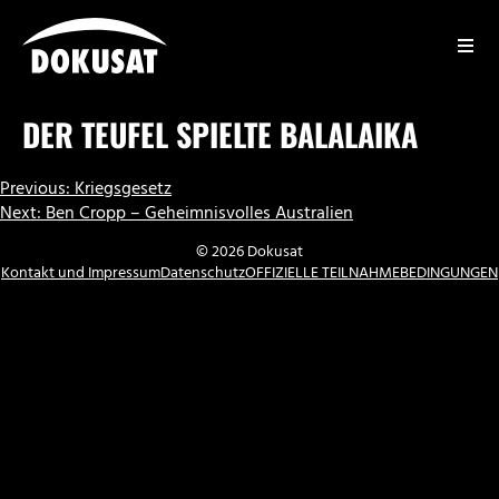
Zum
Inhalt
springen
DOKUSAT
DER TEUFEL SPIELTE BALALAIKA
BEITRAGSNAVIGATION
Previous:
Kriegsgesetz
Next:
Ben Cropp – Geheimnisvolles Australien
© 2026 Dokusat
Kontakt und Impressum
Datenschutz
OFFIZIELLE TEILNAHMEBEDINGUNGEN