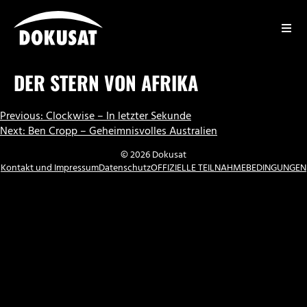
Zum
Inhalt
springen
DOKUSAT
DER STERN VON AFRIKA
BEITRAGSNAVIGATION
Previous:
Clockwise – In letzter Sekunde
Next:
Ben Cropp – Geheimnisvolles Australien
© 2026 Dokusat
Kontakt und Impressum
Datenschutz
OFFIZIELLE TEILNAHMEBEDINGUNGEN