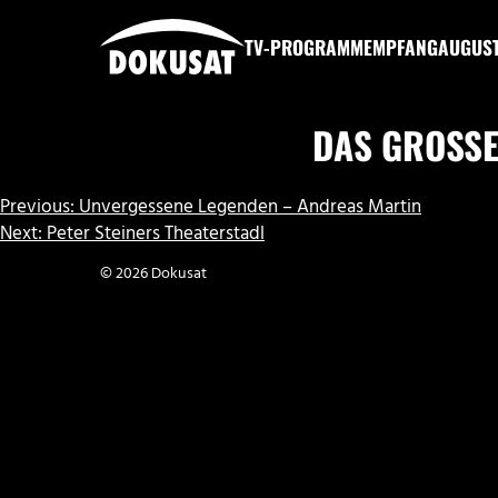
Zum
Inhalt
TV-PROGRAMM
EMPFANG
AUGUS
springen
DOKUSAT
DAS GROSSE
BEITRAGSNAVIGATION
Previous:
Unvergessene Legenden – Andreas Martin
Next:
Peter Steiners Theaterstadl
© 2026 Dokusat