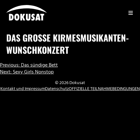
Zum
Inhalt
springen
DOKUSAT
DAS GROSSE KIRMESMUSIKANTEN-W
UNSCHKONZERT
BEITRAGSNAVIGATION
Previous:
Das sündige Bett
Next:
Sexy Girls Nonstop
© 2026 Dokusat
Kontakt und Impressum
Datenschutz
OFFIZIELLE TEILNAHMEBEDINGUNGEN