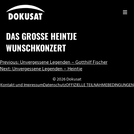
Zum
Inhalt
springen
DOKUSAT
DAS GROSSE HEINTJE W
UNSCHKONZERT
BEITRAGSNAVIGATION
Previous:
Unvergessene Legenden – Gotthilf Fischer
Next:
Unvergessene Legenden – Heintje
© 2026 Dokusat
Kontakt und Impressum
Datenschutz
OFFIZIELLE TEILNAHMEBEDINGUNGEN