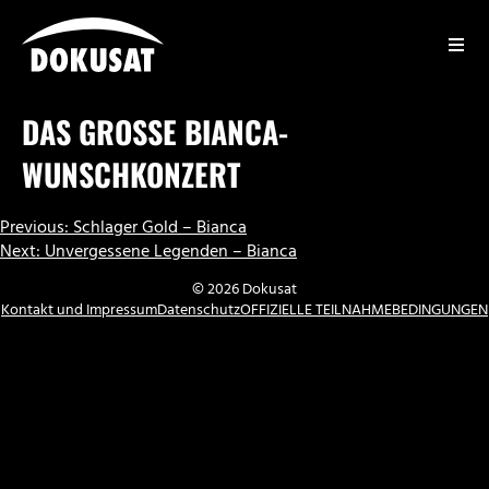
Zum
Inhalt
springen
DOKUSAT
DAS GROSSE BIANCA-W
UNSCHKONZERT
BEITRAGSNAVIGATION
Previous:
Schlager Gold – Bianca
Next:
Unvergessene Legenden – Bianca
© 2026 Dokusat
Kontakt und Impressum
Datenschutz
OFFIZIELLE TEILNAHMEBEDINGUNGEN