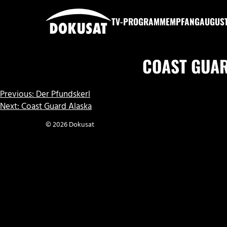
Zum
Inhalt
TV-PROGRAMM
EMPFANG
AUGUS
springen
DOKUSAT
COAST GUA
BEITRAGSNAVIGATION
Previous:
Der Pfundskerl
Next:
Coast Guard Alaska
© 2026 Dokusat