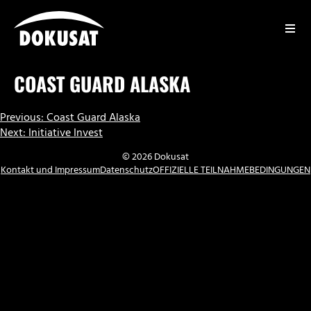
Zum
Inhalt
springen
DOKUSAT
COAST GUARD ALASKA
BEITRAGSNAVIGATION
Previous:
Coast Guard Alaska
Next:
Initiative Invest
© 2026 Dokusat
Kontakt und Impressum
Datenschutz
OFFIZIELLE TEILNAHMEBEDINGUNGEN