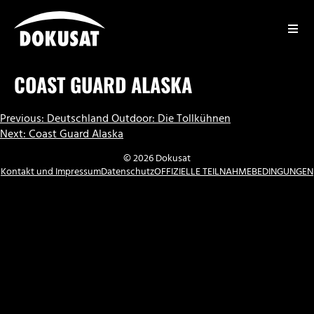
Zum
Inhalt
springen
DOKUSAT
COAST GUARD ALASKA
BEITRAGSNAVIGATION
Previous:
Deutschland Outdoor: Die Tollkühnen
Next:
Coast Guard Alaska
© 2026 Dokusat
Kontakt und Impressum
Datenschutz
OFFIZIELLE TEILNAHMEBEDINGUNGEN