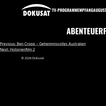
Zum
Inhalt
TV-PROGRAMM
EMPFANG
AUGUS
springen
DOKUSAT
ABENTEUERF
BEITRAGSNAVIGATION
Previous:
Ben Cropp – Geheimnisvolles Australien
Next:
Historienfilm 2
© 2026 Dokusat